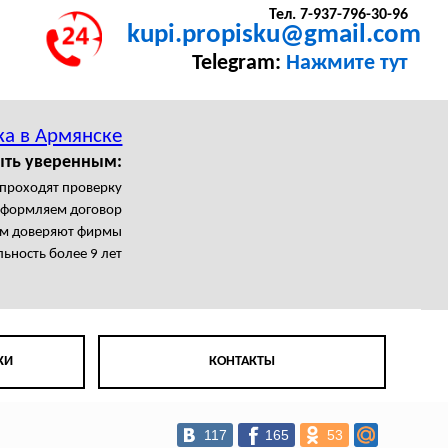
Тел. 7-937-796-30-96
kupi.propisku@gmail.com
Telegram:
Нажмите тут
ка в Армянске
ыть уверенным:
 проходят проверку
формляем договор
м доверяют фирмы
ьность более 9 лет
КИ
КОНТАКТЫ
117
165
53