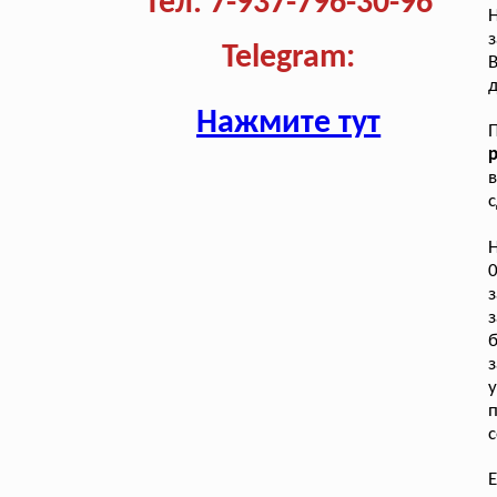
Тел. 7-937-796-30-96
з
Telegram:
В
д
Нажмите тут
р
в
с
0
з
б
з
п
с
Е