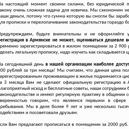
На настоящий момент своими силами, без юридической 
акону очень сложная задача для новичка. Мы сэкономим не
аши деньги, потому что сумма которую вы смогли бы зарабо
ля прописки и перелопачивание законодательства гораздо б
Предупреждаем, будьте внимательны и не оформляйте 
егистрация в Армянске не может, оцениваться дешевле во
ременно зарегистрироваться в жилом помещении за 2 900 ру
делать легальную прописку, надо изучить как складывается ц
На сегодняшний день
в нашей организации наиболее досту
00 рублей за три месяца! Мы считаем, что данная цена п
арегистрированным проживающим в жилье поднимается цифра
за 3 месяца Вам не сделают официальную регистрацию в 
лагоприятный исход и бесплатные советы, наши сотрудники
аконодательстве и имеют регулярную практику в общении 
уверенностью говорим, что являемся первыми в сфере 
ребывания. Мы в деле более 9 лет и уже несколько тысяч
одействием и посоветовали друзьям.
сли Вам предлагают прописаться в помещении за 2000 руб. 