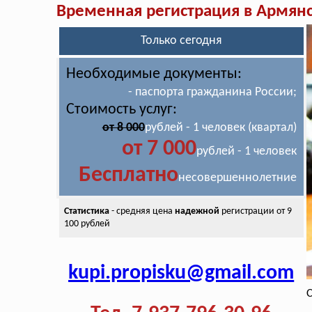
Временная регистрация в Армян
Только сегодня
Необходимые документы:
- паспорта гражданина России;
Стоимость услуг:
от 8 000
рублей - 1 человек (квартал)
от 7 000
рублей - 1 человек
Бесплатно
несовершеннолетние
Статистика
- средняя цена
надежной
регистрации от 9
100 рублей
kupi.propisku@gmail.com
С